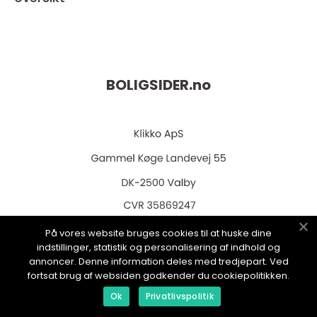
BOLIGSIDER.
no
web:
www.klikko.dk
På vores website bruges cookies til at huske dine
indstillinger, statistik og personalisering af indhold og
annoncer. Denne information deles med tredjepart. Ved
fortsat brug af websiden godkender du cookiepolitikken.
Menu
Ok
Privatlivspolitik