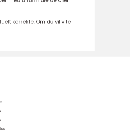
bber med å formidle de aller
elt korrekte. Om du vil vite
u
e
s
s
Oss