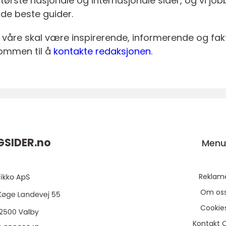
største nasjonale og internasjonale sider, og vi jo
 de beste guider.
 våre skal være inspirerende, informerende og faktu
ommen til å
kontakte redaksjonen
.
GSIDER.
no
Men
Reklam
Om os
Cookie
Kontakt 