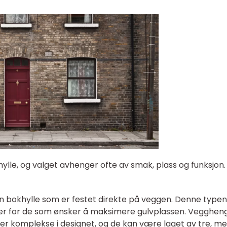
ylle, og valget avhenger ofte av smak, plass og funksjon.
en bokhylle som er festet direkte på veggen. Denne typen
ller for de som ønsker å maksimere gulvplassen. Vegghen
er komplekse i designet, og de kan være laget av tre, me