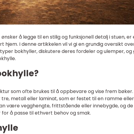
sker å legge til en stilig og funksjonell detalj i stuen, er
t hjem. I denne artikkelen vil vi gi en grundig oversikt ove
typer bokhyller, diskutere deres fordeler og ulemper, og 
okhylle.
bokhylle?
uktur som ofte brukes til å oppbevare og vise frem bøker
v tre, metall eller laminat, som er festet til en ramme eller
kan være vegghengte, frittstående eller innebygde, og de
r for å passe til ethvert behov og smak.
ylle