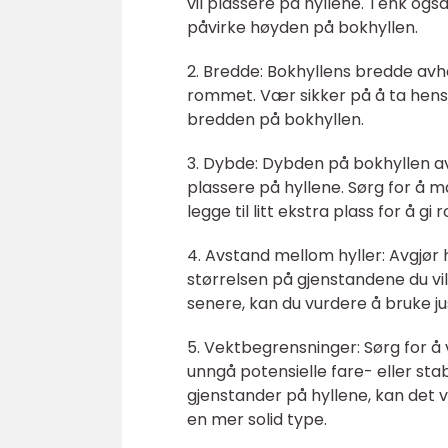
vil plassere på hyllene. Tenk o
påvirke høyden på bokhyllen.
2. Bredde: Bokhyllens bredde avhe
rommet. Vær sikker på å ta hensy
bredden på bokhyllen.
3. Dybde: Dybden på bokhyllen av
plassere på hyllene. Sørg for å 
legge til litt ekstra plass for å gi
4. Avstand mellom hyller: Avgjør
størrelsen på gjenstandene du vil 
senere, kan du vurdere å bruke jus
5. Vektbegrensninger: Sørg for å
unngå potensielle fare- eller sta
gjenstander på hyllene, kan det 
en mer solid type.