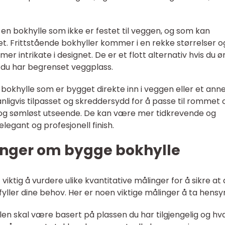
r en bokhylle som ikke er festet til veggen, og som kan
t. Frittstående bokhyller kommer i en rekke størrelser o
mer intrikate i designet. De er et flott alternativ hvis du 
is du har begrenset veggplass.
 bokhylle som er bygget direkte inn i veggen eller et ann
nligvis tilpasset og skreddersydd for å passe til rommet 
t og sømløst utseende. De kan være mer tidkrevende og
legant og profesjonell finish.
inger om bygge bokhylle
viktig å vurdere ulike kvantitative målinger for å sikre at
ller dine behov. Her er noen viktige målinger å ta hensyn 
len skal være basert på plassen du har tilgjengelig og hv