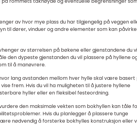
gså på rommets takhøyde og eventuelle begrensninger so
nger av hvor mye plass du har tilgjengelig på veggen elle
n til dører, vinduer og andre elementer som kan påvirke
henger av størrelsen på bøkene eller gjenstandene du vi
måle den dypeste gjenstanden du vil plassere på hyllene o
 rom til å manøvrere.
 hvor lang avstanden mellom hver hylle skal være basert
vise frem. Hvis du vil ha muligheten til å justere hyllene
terbare hyller eller en fleksibel festeordning.
 vurdere den maksimale vekten som bokhyllen kan tåle fo
bilitetsproblemer. Hvis du planlegger å plassere tunge
være nødvendig å forsterke bokhylles konstruksjon eller 