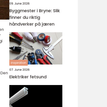
09. June 2026
Byggmester i Bryne: Slik
finner du riktig
håndverker på jæren
 en
r
gi
inspiration
07. June 2026
. Den
Elektriker fetsund