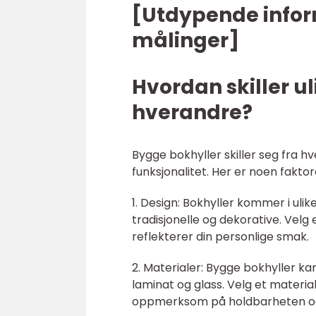
[Utdypende infor
målinger]
Hvordan skiller u
hverandre?
Bygge bokhyller skiller seg fra h
funksjonalitet. Her er noen fakto
1. Design: Bokhyller kommer i ulik
tradisjonelle og dekorative. Velg 
reflekterer din personlige smak.
2. Materialer: Bygge bokhyller kan
laminat og glass. Velg et materi
oppmerksom på holdbarheten og 