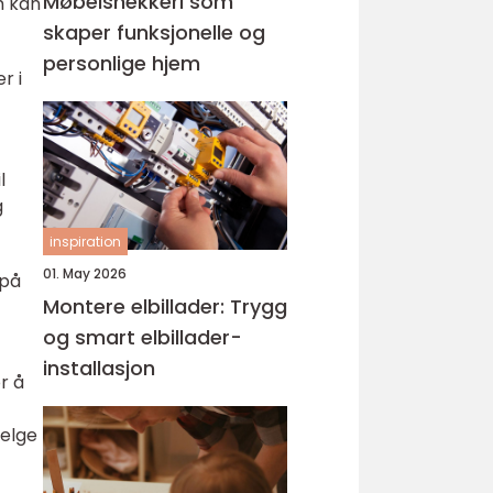
Møbelsnekkeri som
m kan
skaper funksjonelle og
personlige hjem
r i
l
g
inspiration
01. May 2026
 på
Montere elbillader: Trygg
og smart elbillader-
installasjon
r å
velge