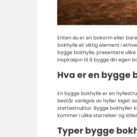
Enten du er en bokorm eller bare øn
bokhylle et viktig element i ethver
bygge bokhylle, presentere ulike 
inspirasjon til å bygge din egen b
Hva er en bygge 
En bygge bokhylle er en hyllestr
består vanligvis av hyller laget a
støttestruktur. Bygge bokhyller 
kommer i ulike størrelser og stile
Typer bygge bokh