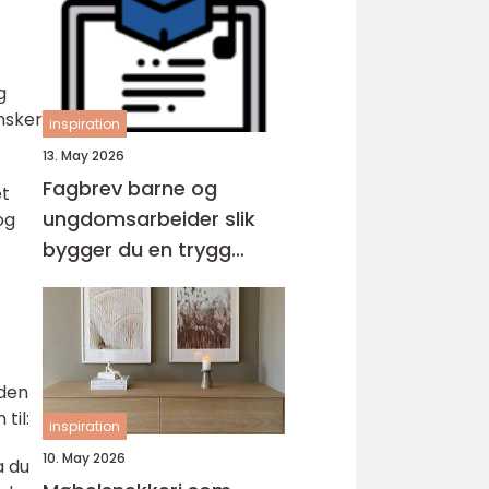
g
ønsker
inspiration
13. May 2026
Fagbrev barne og
et
ungdomsarbeider slik
og
bygger du en trygg
karriere med barn og
unge
 den
til:
inspiration
10. May 2026
a du