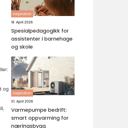
inspiration
18. April 2026
Spesialpedagogikk for
assistenter i barnehage
og skole
ler:
t og
inspiration
01. April 2026
l,
Varmepumpe bedrift:
smart oppvarming for
næringsbygg