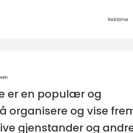
Reklame
sen
e er en populær og
å organisere og vise fre
tive gjenstander og andr