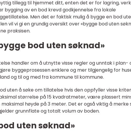
ig tillegg til hjemmet ditt, enten det er for lagring, ver
har bygging av en bod krevd godkjennelse fra lokale
getillatelse. Men det er faktisk mulig å bygge en bod ut
elen vil vi gi en grundig oversikt over «bygge bod uten søk
nne praksisen.
 «bygge bod uten søknad»
else handler om å utnytte visse regler og unntak i plan- 
jøre byggeprosessen enklere og mer tilgjengelig for huse
il land og til og med fra kommune til kommune.
d uten å søke om tillatelse hvis den oppfyller visse kriter
aksimal størrelse på 15 kvadratmeter, være plassert min
 maksimal høyde på 3 meter. Det er også viktig å merke 
gjelder grunnflate og totalt volum av boden.
bod uten søknad»