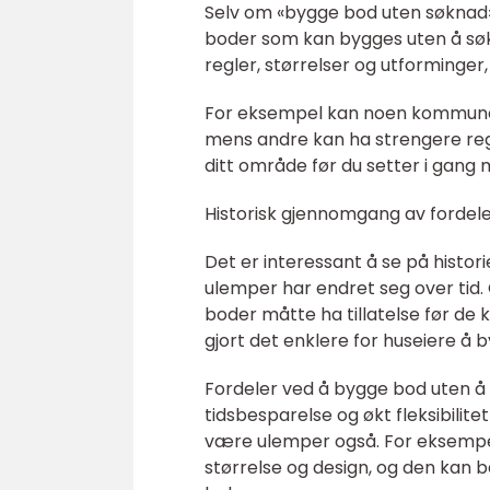
Selv om «bygge bod uten søknad» er
boder som kan bygges uten å søke
regler, størrelser og utforminger
For eksempel kan noen kommuner t
mens andre kan ha strengere regler
ditt område før du setter i gang 
Historisk gjennomgang av forde
Det er interessant å se på histor
ulemper har endret seg over tid.
boder måtte ha tillatelse før de
gjort det enklere for huseiere å 
Fordeler ved å bygge bod uten å 
tidsbesparelse og økt fleksibilite
være ulemper også. For eksempel
størrelse og design, og den kan b