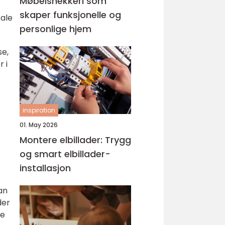
Møbelsnekkeri som
skaper funksjonelle og
kale
personlige hjem
se,
 i
inspiration
01. May 2026
Montere elbillader: Trygg
og smart elbillader-
installasjon
kan
der
ke