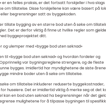
 en felles praksis, er det fortsatt forskjeller i hva slags
 om tillatelse. Disse forskjellene kan være basert på lo
, eller begrensninger satt av byggekoden.
illate bygging av en større bod uten å søke om tillatel
. Det er derfor viktig å finne ut hvilke regler som gjelder
med byggeprosjektet ditt.
ler og ulemper med «bygge bod uten søknad»
ien til «bygge bod uten søknad» og hvordan fordeler og
 Opprinnelig var bygningsreglene strengere, og de fleste
 kunne bygges. Imidlertid har myndighetene de siste årene
bygge mindre boder uten å søke om tillatelse.
søke om tillatelse inkluderer reduserte byggekostnader,
t for huseiere. Det er imidlertid viktig å merke seg at det 
 kan en bod uten søknad ha begrensninger når det gjel
egrense mulighetene for å tilpasse bygningen til spesifik