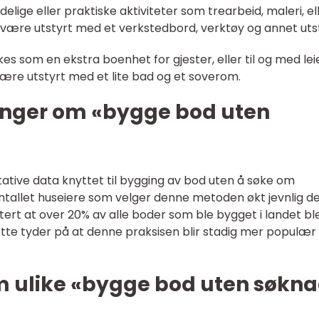
delige eller praktiske aktiviteter som trearbeid, maleri, el
være utstyrt med et verkstedbord, verktøy og annet utst
es som en ekstra boenhet for gjester, eller til og med lei
være utstyrt med et lite bad og et soverom.
inger om «bygge bod uten
tative data knyttet til bygging av bod uten å søke om
r antallet huseiere som velger denne metoden økt jevnlig d
rtert at over 20% av alle boder som ble bygget i landet bl
Dette tyder på at denne praksisen blir stadig mer populær
om ulike «bygge bod uten søkn