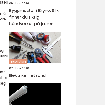
ksted
09. June 2026
Byggmester i Bryne: Slik
en å
finner du riktig
nad»
håndverker på jæren
og
iere.
inspiration
07. June 2026
ier.
Elektriker fetsund
st en
seg