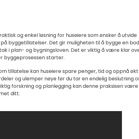
aktisk og enkel løsning for huseiere som ønsker å utvide
å byggetillatelser. Det gir muligheten til å bygge en bod
ak i plan- og bygningsloven. Det er viktig å være klar ov
ør byggeprosessen starter.
m tillatelse kan huseiere spare penger, tid og oppnå økt
e fordeler og ulemper nøye før du tar en endelig beslutning 
iktig forskning og planlegging kan denne praksisen være
met ditt.