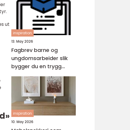
ler
yr.
es ut
inspiration
13. May 2026
Fagbrev barne og
ungdomsarbeider slik
bygger du en trygg
karriere med barn og
e
unge
e
ad»
inspiration
10. May 2026