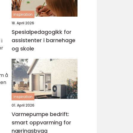
inspiration
18. April 2026
Spesialpedagogikk for
assistenter i barnehage
 i
er
og skole
om å
 en
inspiration
01. April 2026
Varmepumpe bedrift:
smart oppvarming for
næringsbygg