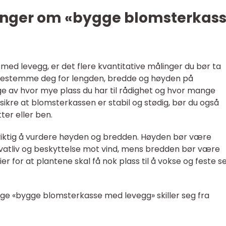
inger om «bygge blomsterkas
ed levegg, er det flere kvantitative målinger du bør ta
u bestemme deg for lengden, bredde og høyden på
e av hvor mye plass du har til rådighet og hvor mange
 sikre at blomsterkassen er stabil og stødig, bør du også
ter eller ben.
 viktig å vurdere høyden og bredden. Høyden bør være
privatliv og beskyttelse mot vind, mens bredden bør være
ier for at plantene skal få nok plass til å vokse og feste se
lige «bygge blomsterkasse med levegg» skiller seg fra