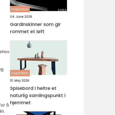
inspiration
04. June 2026
Gardinskinner som gir
rommet et løft
behov.
og
inspiration
31. May 2026
Spisebord i heltre et
naturlig samlingspunkt i
hjemmet
for å
in.