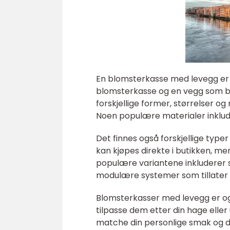
En blomsterkasse med levegg er 
blomsterkasse og en vegg som br
forskjellige former, størrelser o
Noen populære materialer inklude
Det finnes også forskjellige typ
kan kjøpes direkte i butikken, m
populære variantene inkluderer 
modulære systemer som tillater f
Blomsterkasser med levegg er også 
tilpasse dem etter din hage eller 
matche din personlige smak og d