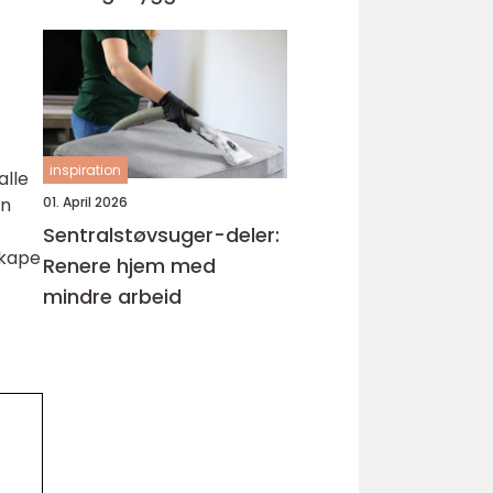
inspiration
alle
01. April 2026
en
Sentralstøvsuger-deler:
skape
Renere hjem med
mindre arbeid