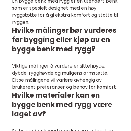
En bygge benk med rygg er en utendørs benk
som er spesielt designet med en høy
ryggstøtte for å gi ekstra komfort og støtte til
ryggen.
Hvilke målinger bør vurderes
før bygging eller kjøp av en
bygge benk med rygg?
Viktige målinger å vurdere er sittehøyde,
dybde, rygghøyde og muligens armstøtte.
Disse målingene vil variere avhengig av
brukerens preferanser og behov for komfort.
Hvilke materialer kan en
bygge benk med rygg være
laget av?
En bygge benk med rygg kan være laget av