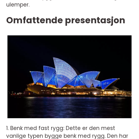
ulemper.
Omfattende presentasjon
1. Benk med fast rygg: Dette er den mest
vanlige typen bygge benk med rygg. Den har