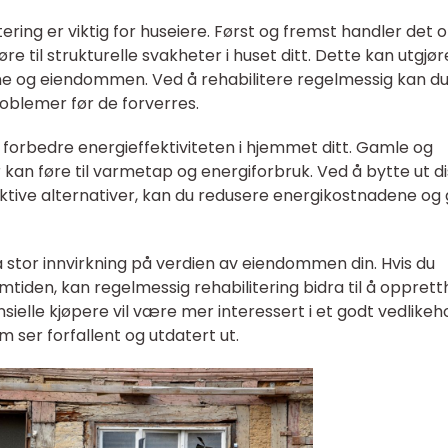
litering er viktig for huseiere. Først og fremst handler det
føre til strukturelle svakheter i huset ditt. Dette kan utgjø
rne og eiendommen. Ved å rehabilitere regelmessig kan d
roblemer før de forverres.
 å forbedre energieffektiviteten i hjemmet ditt. Gamle og
n føre til varmetap og energiforbruk. Ved å bytte ut d
ive alternativer, kan du redusere energikostnadene og 
ha stor innvirkning på verdien av eiendommen din. Hvis du
emtiden, kan regelmessig rehabilitering bidra til å oppret
nsielle kjøpere vil være mer interessert i et godt vedlikeh
 ser forfallent og utdatert ut.