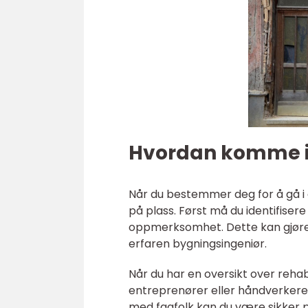
Hvordan komme i 
Når du bestemmer deg for å gå i g
på plass. Først må du identifise
oppmerksomhet. Dette kan gjøres
erfaren bygningsingeniør.
Når du har en oversikt over rehab
entreprenører eller håndverkere 
med fagfolk kan du være sikker på