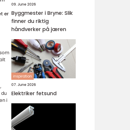
09. June 2026
Byggmester i Bryne: Slik
t er
finner du riktig
håndverker på jæren
 som
alt
inspiration
07. June 2026
,
Elektriker fetsund
 du
en i