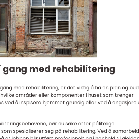
gang med rehabilitering
ang med rehabilitering, er det viktig å ha en plan og bud
re hvilke områder eller komponenter i huset som trenger
 ved å inspisere hjemmet grundig eller ved å engasjere 
iliteringsbehovene, bør du søke etter pålitelige
som spesialiserer seg på rehabilitering. Ved å samarbei
 at jobben blir utført profesjonelt og i henhold til gjelde