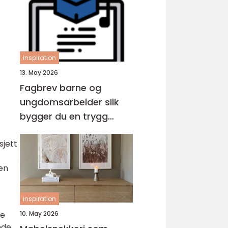
inspiration
13. May 2026
Fagbrev barne og
ungdomsarbeider slik
bygger du en trygg
karriere med barn og
sjett
unge
en
inspiration
de
10. May 2026
nde