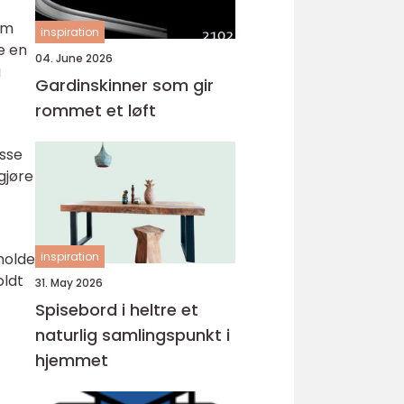
 om
inspiration
re en
04. June 2026
u
Gardinskinner som gir
rommet et løft
isse
gjøre
tholde
inspiration
oldt
31. May 2026
Spisebord i heltre et
naturlig samlingspunkt i
hjemmet