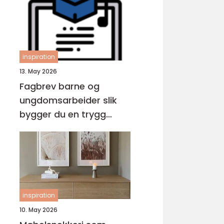
inspiration
13. May 2026
Fagbrev barne og
ungdomsarbeider slik
bygger du en trygg
karriere med barn og
unge
inspiration
10. May 2026