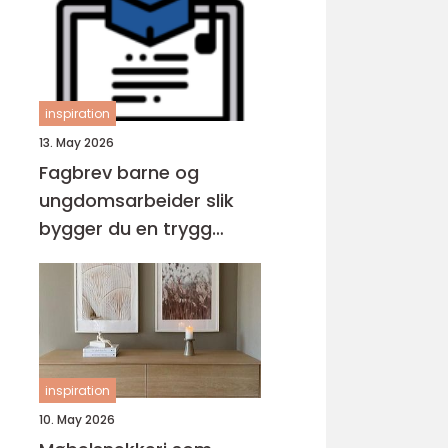
inspiration
13. May 2026
Fagbrev barne og
ungdomsarbeider slik
bygger du en trygg
karriere med barn og
unge
inspiration
10. May 2026