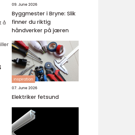
09. June 2026
Byggmester i Bryne: Slik
finner du riktig
t å
håndverker på jæren
ller
s
inspiration
07. June 2026
Elektriker fetsund