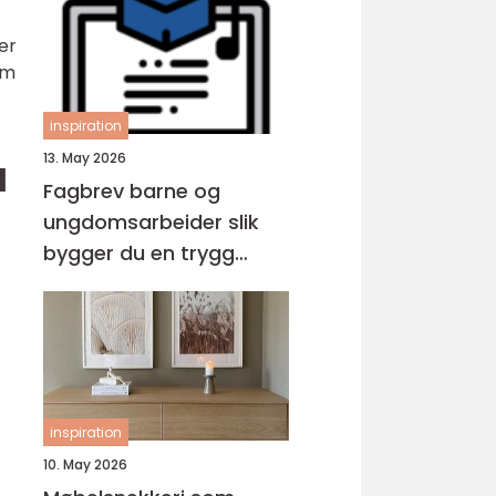
er
om
inspiration
13. May 2026
d
Fagbrev barne og
ungdomsarbeider slik
bygger du en trygg
karriere med barn og
unge
inspiration
10. May 2026