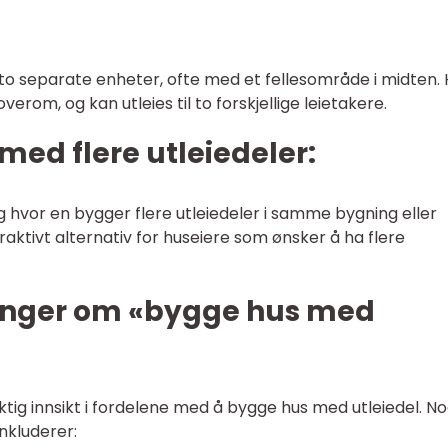
i to separate enheter, ofte med et fellesområde i midten.
erom, og kan utleies til to forskjellige leietakere.
med flere utleiedeler:
g hvor en bygger flere utleiedeler i samme bygning eller
aktivt alternativ for huseiere som ønsker å ha flere
inger om «bygge hus med
iktig innsikt i fordelene med å bygge hus med utleiedel. N
inkluderer: