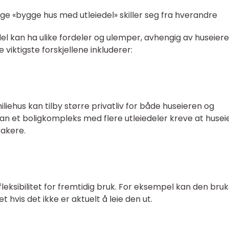
ige «bygge hus med utleiedel» skiller seg fra hverandre
del kan ha ulike fordeler og ulemper, avhengig av huseier
viktigste forskjellene inkluderer:
miliehus kan tilby større privatliv for både huseieren og
kan et boligkompleks med flere utleiedeler kreve at husei
takere.
 fleksibilitet for fremtidig bruk. For eksempel kan den bru
 hvis det ikke er aktuelt å leie den ut.