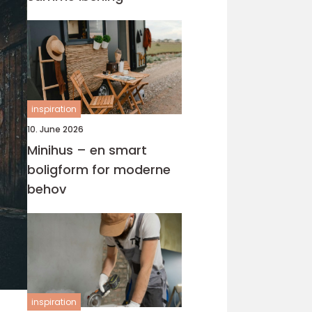
inspiration
10. June 2026
Minihus – en smart
boligform for moderne
behov
inspiration