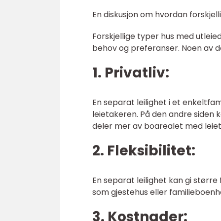
En diskusjon om hvordan forskjell
Forskjellige typer hus med utleie
behov og preferanser. Noen av de 
1. Privatliv:
En separat leilighet i et enkeltfa
leietakeren. På den andre siden 
deler mer av boarealet med leie
2. Fleksibilitet:
En separat leilighet kan gi større
som gjestehus eller familieboenhet
3. Kostnader: