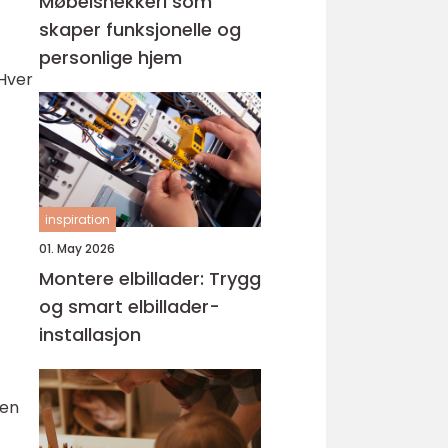
Møbelsnekkeri som
skaper funksjonelle og
personlige hjem
 Hver
inspiration
01. May 2026
Montere elbillader: Trygg
og smart elbillader-
installasjon
oen