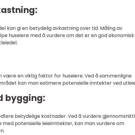
kastning:
del kan gi en betydelig avkastning over tid. Måling av
elpe huseiere med å vurdere om det er en god økonomisk
leiedel.
an være en viktig faktor for huseiere. Ved å sammenligne
området kan man estimere potensielle inntekter ved utleie
d bygging:
dføre betydelige kostnader. Ved å vurdere gjennomsnittl
med potensielle leieinntekter, kan man vurdere om
n.