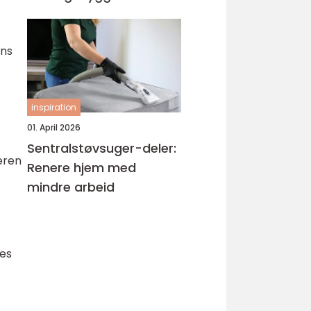
ens
inspiration
01. April 2026
Sentralstøvsuger-deler:
eren
Renere hjem med
mindre arbeid
kes